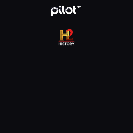
j w WP Pilot
WP Pilot