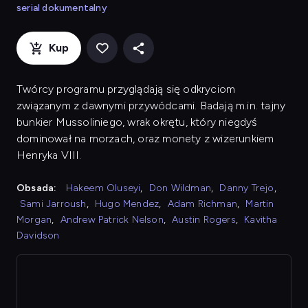
serial dokumentalny
Kup
Twórcy programu przyglądają się odkryciom
związanym z dawnymi przywódcami. Badają m.in. tajny
bunkier Mussoliniego, wrak okrętu, który niegdyś
dominował na morzach, oraz monety z wizerunkiem
Henryka VIII.
Obsada:
Hakeem Oluseyi
,
Don Wildman
,
Danny Trejo
,
Sami Jarroush
,
Hugo Mendez
,
Adam Richman
,
Martin
Morgan
,
Andrew Patrick Nelson
,
Austin Rogers
,
Kavitha
Davidson