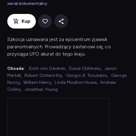
serial dokumentalny
Kup
Szkocja uznawana jest za epicentrum zjawisk
paranormalnych. Prowadzący zastanowi się, co
przyciąga UFO akurat do tego kraju.
Obsada:
Erich von Däniken
,
David Childress
,
Jason
Martell
,
Robert Clotworthy
,
Giorgio A. Tsoukalos
,
George
Noory
,
William Henry
,
Linda Moulton Howe
,
Andrew
Collins
,
Jonathan Young