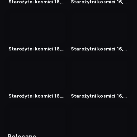
Starożytni kosmici 16,
Starożytni kosmici 16,
Odcinek 2
Odcinek 17
nagranie
nagranie
z
z
tv
tv
Starożytni kosmici 16,
Starożytni kosmici 16,
Odcinek 18
Odcinek 19
nagranie
nagranie
z
z
tv
tv
Starożytni kosmici 16,
Starożytni kosmici 16,
Odcinek 20
Odcinek 3
nagranie
nagranie
z
z
tv
tv
Polecane