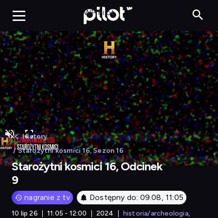
Starożytni kosmici 16
WP Pilot
History
/ Starożytni kosmici 16, Sezon 16
Starożytni kosmici 16, Odcinek
9
nagranie z tv
Dostępny do: 09.08, 11:05
10 lip 26
11:05 - 12:00
2024
historia/archeologia