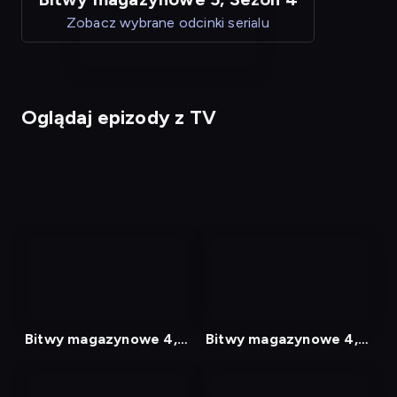
Zobacz wybrane odcinki serialu
Oglądaj epizody z TV
nagranie
nagranie
z
z
tv
tv
Bitwy magazynowe 4,
Bitwy magazynowe 4,
Odcinek 1
Odcinek 2