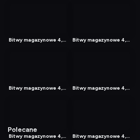
nagranie
nagranie
z
z
tv
tv
Bitwy magazynowe 4,
Bitwy magazynowe 4,
Odcinek 21
Odcinek 22
nagranie
nagranie
z
z
tv
tv
Bitwy magazynowe 4,
Bitwy magazynowe 4,
Odcinek 23
Odcinek 24
nagranie
nagranie
z
z
tv
tv
Polecane
Bitwy magazynowe 4,
Bitwy magazynowe 4,