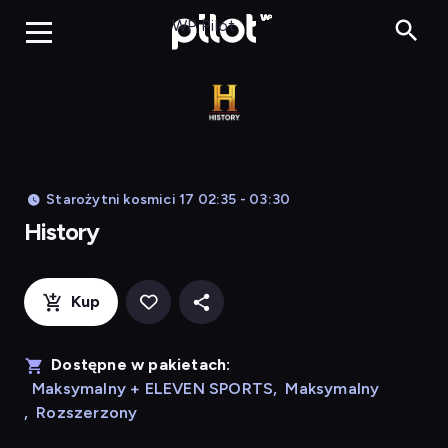
History, Oglądaj w
WP Pilot
Starożytni kosmici 17 02:35 - 03:30
History
Kup
Dostępne w pakietach:
Maksymalny + ELEVEN SPORTS
,
Maksymalny
,
Rozszerzony