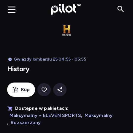
History, Oglądaj w
WP Pilot
Gwiazdy lombardu 25 04:55 - 05:55
History
Kup
Dostępne w pakietach:
Maksymalny + ELEVEN SPORTS
,
Maksymalny
,
Rozszerzony