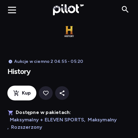
History, Oglądaj w
WP Pilot
Aukcje w ciemno 2 04:55 - 05:20
History
Kup
Dostępne w pakietach:
Maksymalny + ELEVEN SPORTS
,
Maksymalny
,
Rozszerzony