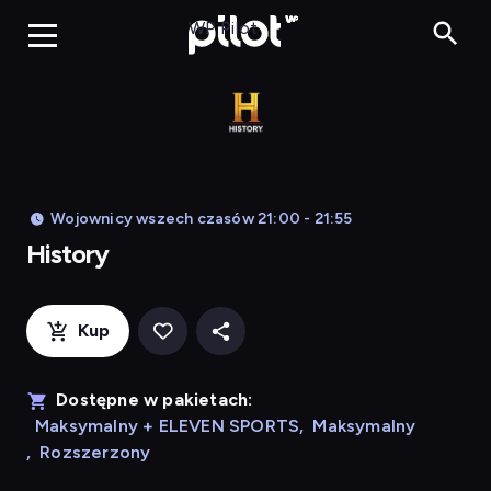
History, Oglądaj w
WP Pilot
Wojownicy wszech czasów 21:00 - 21:55
History
Kup
Dostępne w pakietach:
Maksymalny + ELEVEN SPORTS
,
Maksymalny
,
Rozszerzony