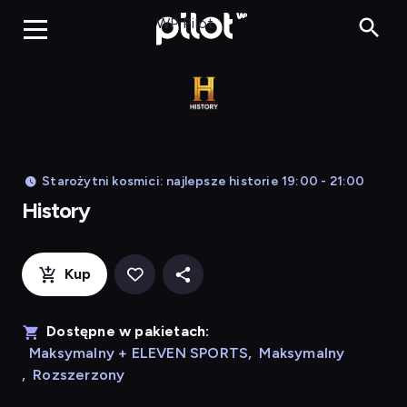
History, Oglądaj w
WP Pilot
Starożytni kosmici: najlepsze historie 19:00 - 21:00
History
Kup
Dostępne w pakietach:
Maksymalny + ELEVEN SPORTS
,
Maksymalny
,
Rozszerzony