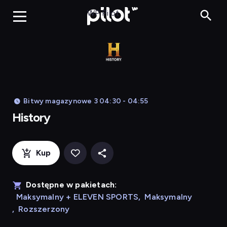
History, Oglądaj w
WP Pilot
Bitwy magazynowe 3 04:30 - 04:55
History
Kup
Dostępne w pakietach:
Maksymalny + ELEVEN SPORTS
,
Maksymalny
,
Rozszerzony