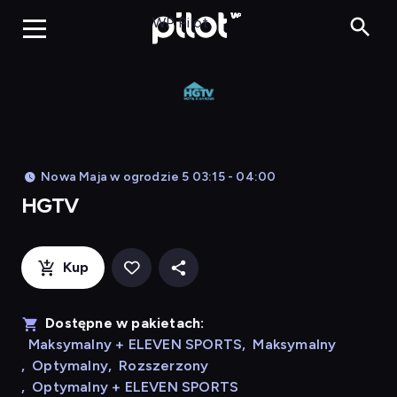
HGTV, Oglądaj w WP
WP Pilot
Nowa Maja w ogrodzie 5 03:15 - 04:00
HGTV
Kup
Dostępne w pakietach:
Maksymalny + ELEVEN SPORTS
,
Maksymalny
,
Optymalny
,
Rozszerzony
,
Optymalny + ELEVEN SPORTS