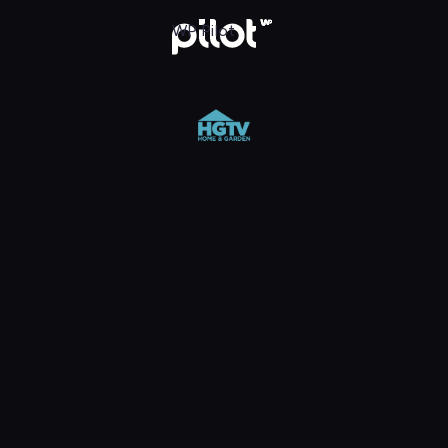
aży 23
WP Pilot