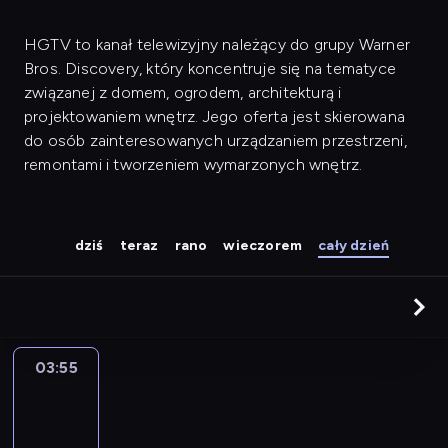
HGTV to kanał telewizyjny należący do grupy Warner
Bros. Discovery, który koncentruje się na tematyce
związanej z domem, ogrodem, architekturą i
projektowaniem wnętrz. Jego oferta jest skierowana
do osób zainteresowanych urządzaniem przestrzeni,
remontami i tworzeniem wymarzonych wnętrz.
dziś
teraz
rano
wieczorem
cały dzień
03:55
Nowa
Maja
w
ogrodzie
2