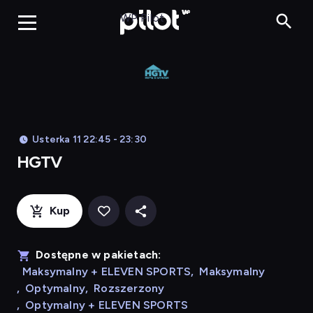
HGTV, Oglądaj w WP
WP Pilot
Usterka 11 22:45 - 23:30
HGTV
Kup
Dostępne w pakietach:
Maksymalny + ELEVEN SPORTS
,
Maksymalny
,
Optymalny
,
Rozszerzony
,
Optymalny + ELEVEN SPORTS