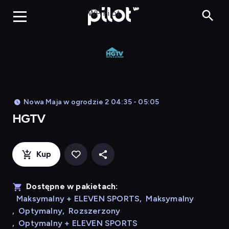
HGTV, Oglądaj w WP
WP Pilot
Nowa Maja w ogrodzie 2 04:35 - 05:05
HGTV
Kup
Dostępne w pakietach:
Maksymalny + ELEVEN SPORTS
,
Maksymalny
,
Optymalny
,
Rozszerzony
,
Optymalny + ELEVEN SPORTS