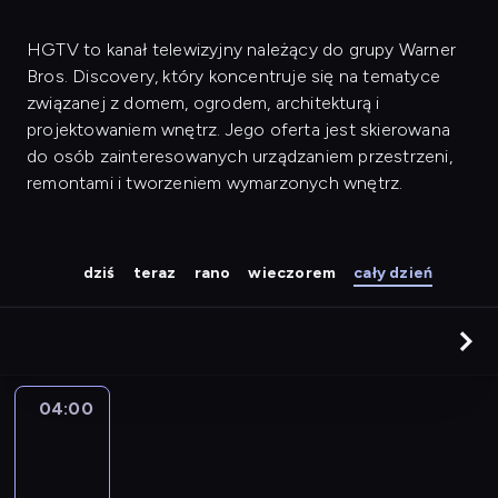
HGTV to kanał telewizyjny należący do grupy Warner
Bros. Discovery, który koncentruje się na tematyce
związanej z domem, ogrodem, architekturą i
projektowaniem wnętrz. Jego oferta jest skierowana
do osób zainteresowanych urządzaniem przestrzeni,
remontami i tworzeniem wymarzonych wnętrz.
dziś
teraz
rano
wieczorem
cały dzień
04:00
Nowa
Maja
w
ogrodzie
6