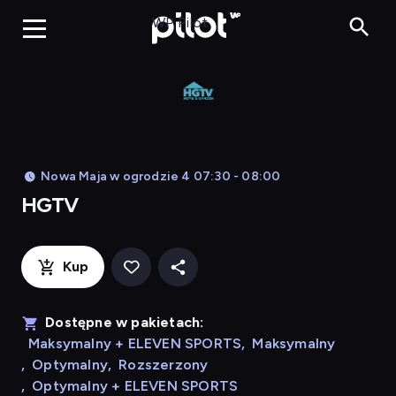
HGTV, Oglądaj w WP
WP Pilot
Nowa Maja w ogrodzie 4 07:30 - 08:00
HGTV
Kup
Dostępne w pakietach:
Maksymalny + ELEVEN SPORTS
,
Maksymalny
,
Optymalny
,
Rozszerzony
,
Optymalny + ELEVEN SPORTS