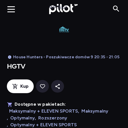
HGTV, Oglądaj w WP
WP Pilot
House Hunters - Poszukiwacze domów 9 20:35 - 21:05
HGTV
Kup
Dostępne w pakietach:
Maksymalny + ELEVEN SPORTS
,
Maksymalny
,
Optymalny
,
Rozszerzony
,
Optymalny + ELEVEN SPORTS