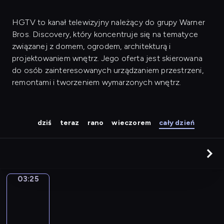
HGTV to kanał telewizyjny należący do grupy Warner
Bros. Discovery, który koncentruje się na tematyce
związanej z domem, ogrodem, architekturą i
projektowaniem wnętrz. Jego oferta jest skierowana
do osób zainteresowanych urządzaniem przestrzeni,
remontami i tworzeniem wymarzonych wnętrz.
dziś
teraz
rano
wieczorem
cały dzień
03:25
Nowa
Maja
w
ogrodzie
5