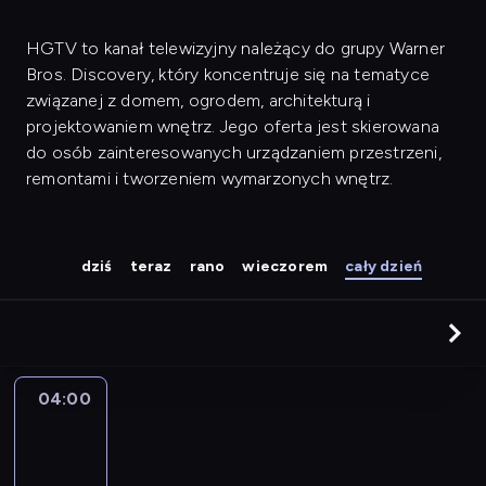
HGTV to kanał telewizyjny należący do grupy Warner
Bros. Discovery, który koncentruje się na tematyce
związanej z domem, ogrodem, architekturą i
projektowaniem wnętrz. Jego oferta jest skierowana
do osób zainteresowanych urządzaniem przestrzeni,
remontami i tworzeniem wymarzonych wnętrz.
dziś
teraz
rano
wieczorem
cały dzień
04:00
Nowa
Maja
w
ogrodzie
6