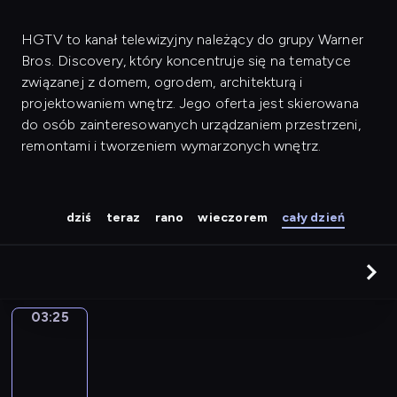
HGTV to kanał telewizyjny należący do grupy Warner
Bros. Discovery, który koncentruje się na tematyce
związanej z domem, ogrodem, architekturą i
projektowaniem wnętrz. Jego oferta jest skierowana
do osób zainteresowanych urządzaniem przestrzeni,
remontami i tworzeniem wymarzonych wnętrz.
dziś
teraz
rano
wieczorem
cały dzień
03:25
Nowa
Maja
w
ogrodzie
5