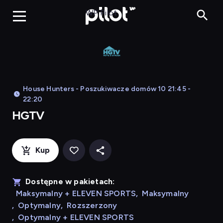
HGTV, Oglądaj w WP
WP Pilot
House Hunters - Poszukiwacze domów 10 21:45 -
22:20
HGTV
Kup
Dostępne w pakietach:
Maksymalny + ELEVEN SPORTS
,
Maksymalny
,
Optymalny
,
Rozszerzony
,
Optymalny + ELEVEN SPORTS