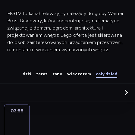
HGTV to kanał telewizyjny należący do grupy Warner
Bros. Discovery, który koncentruje się na tematyce
związanej z domem, ogrodem, architekturą i
projektowaniem wnętrz. Jego oferta jest skierowana
do osób zainteresowanych urządzaniem przestrzeni,
remontami i tworzeniem wymarzonych wnętrz.
dziś
teraz
rano
wieczorem
cały dzień
03:55
Nowa
Maja
w
ogrodzie
2