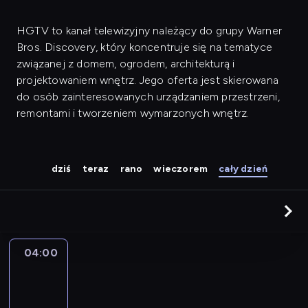
HGTV to kanał telewizyjny należący do grupy Warner
Bros. Discovery, który koncentruje się na tematyce
związanej z domem, ogrodem, architekturą i
projektowaniem wnętrz. Jego oferta jest skierowana
do osób zainteresowanych urządzaniem przestrzeni,
remontami i tworzeniem wymarzonych wnętrz.
dziś
teraz
rano
wieczorem
cały dzień
04:00
Nowa
Maja
w
ogrodzie
2