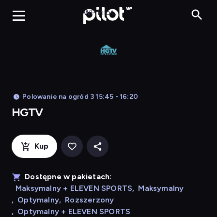
HGTV, Oglądaj w WP
WP Pilot
Polowanie na ogród 3 15:45 - 16:20
HGTV
Kup
Dostępne w pakietach:
Maksymalny + ELEVEN SPORTS
,
Maksymalny
,
Optymalny
,
Rozszerzony
,
Optymalny + ELEVEN SPORTS