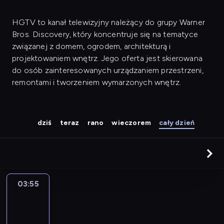
HGTV to kanał telewizyjny należący do grupy Warner
Bros. Discovery, który koncentruje się na tematyce
związanej z domem, ogrodem, architekturą i
projektowaniem wnętrz. Jego oferta jest skierowana
do osób zainteresowanych urządzaniem przestrzeni,
remontami i tworzeniem wymarzonych wnętrz.
dziś
teraz
rano
wieczorem
cały dzień
03:55
Nowa
Maja
w
ogrodzie
2