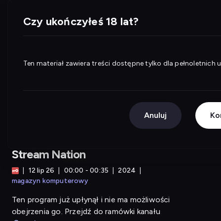
Stream Nation
WP Pilot
Czy ukończyłeś 18 lat?
Ten materiał zawiera treści dostępne tylko dla pełnoletnich
Anuluj
Ko
Gametoon
Stream Nation
12 lip 26
00:00 - 00:35
2024
magazyn komputerowy
Ten program już upłynął i nie ma możliwości
obejrzenia go. Przejdź do ramówki kanału