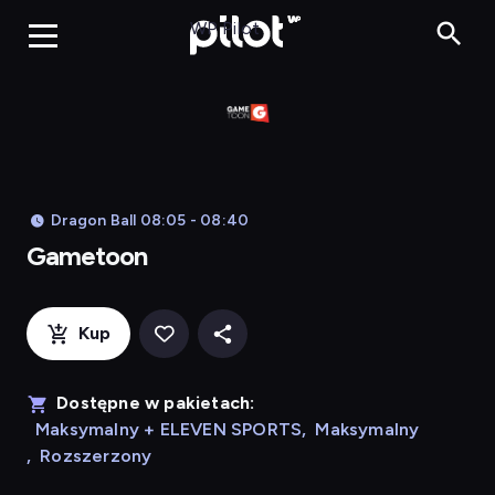
Gametoon, Oglą
WP Pilot
Dragon Ball 08:05 - 08:40
Gametoon
Kup
Dostępne w pakietach:
Maksymalny + ELEVEN SPORTS
,
Maksymalny
,
Rozszerzony