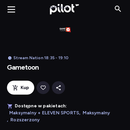
Gametoon, Oglą
WP Pilot
Stream Nation 18:35 - 19:10
Gametoon
Kup
Dostępne w pakietach:
Maksymalny + ELEVEN SPORTS
,
Maksymalny
,
Rozszerzony