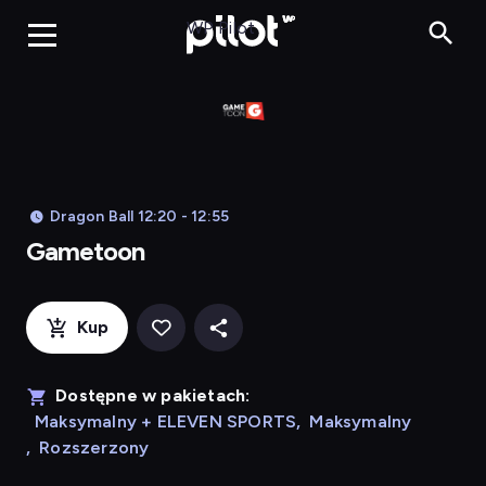
Gametoon, Oglą
WP Pilot
Dragon Ball 12:20 - 12:55
Gametoon
Kup
Dostępne w pakietach:
Maksymalny + ELEVEN SPORTS
,
Maksymalny
,
Rozszerzony