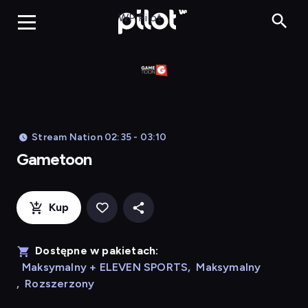
Gametoon, Oglą
WP Pilot
Stream Nation 02:35 - 03:10
Gametoon
Kup
Dostępne w pakietach:
Maksymalny + ELEVEN SPORTS
,
Maksymalny
,
Rozszerzony