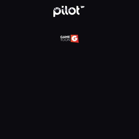
daj w WP Pilot
WP Pilot