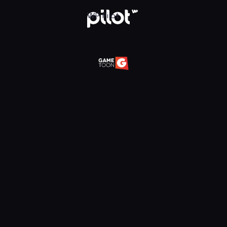
daj w WP Pilot
WP Pilot