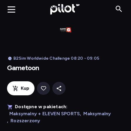
Gametoon, Oglą
WP Pilot
B2Sim Worldwide Challenge 08:20 - 09:05
Gametoon
Kup
Dostępne w pakietach:
Maksymalny + ELEVEN SPORTS
,
Maksymalny
,
Rozszerzony