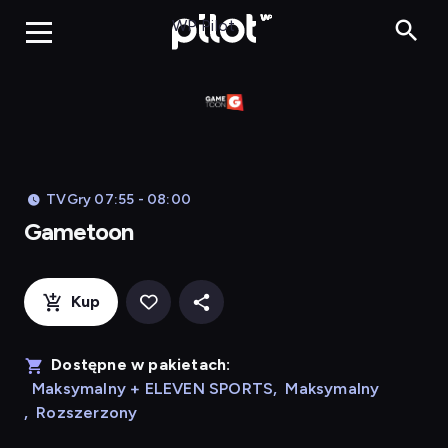
Gametoon, Oglą
WP Pilot
TVGry 07:55 - 08:00
Gametoon
Kup
Dostępne w pakietach:
Maksymalny + ELEVEN SPORTS
,
Maksymalny
,
Rozszerzony