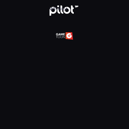
daj w WP Pilot
WP Pilot