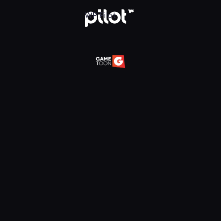
daj w WP Pilot
WP Pilot