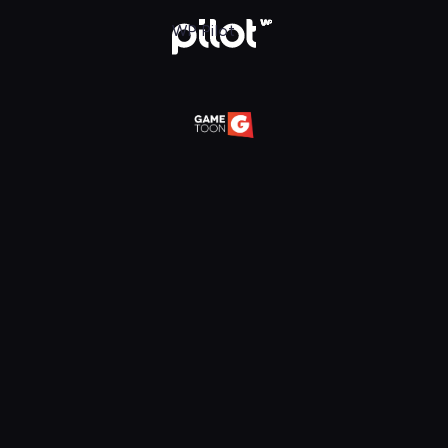
daj w WP Pilot
WP Pilot