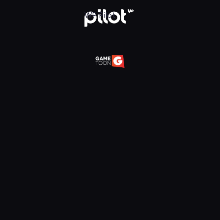
daj w WP Pilot
WP Pilot