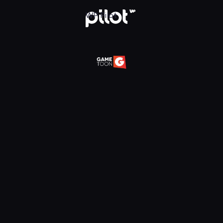
daj w WP Pilot
WP Pilot