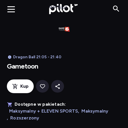
Gametoon, Oglą
WP Pilot
Dragon Ball 21:05 - 21:40
Gametoon
Kup
Dostępne w pakietach:
Maksymalny + ELEVEN SPORTS
,
Maksymalny
,
Rozszerzony