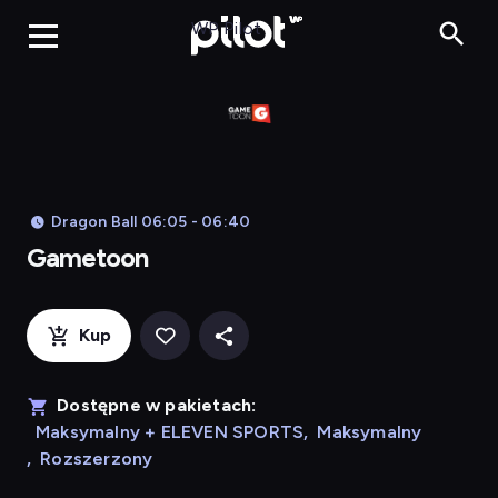
Gametoon, Oglą
WP Pilot
Dragon Ball 06:05 - 06:40
Gametoon
Kup
Dostępne w pakietach:
Maksymalny + ELEVEN SPORTS
,
Maksymalny
,
Rozszerzony