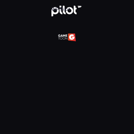
daj w WP Pilot
WP Pilot