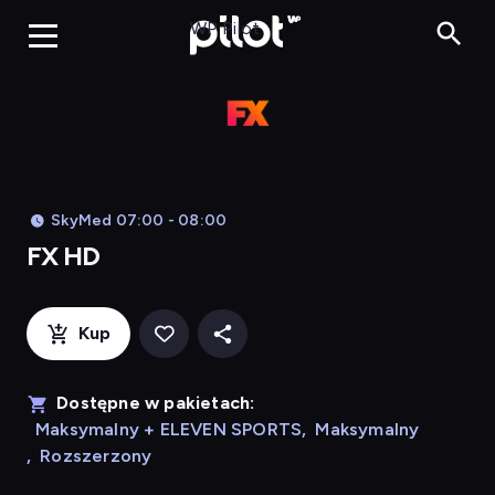
FX HD, Oglądaj w WP
WP Pilot
SkyMed 07:00 - 08:00
FX HD
Kup
Dostępne w pakietach:
Maksymalny + ELEVEN SPORTS
,
Maksymalny
,
Rozszerzony