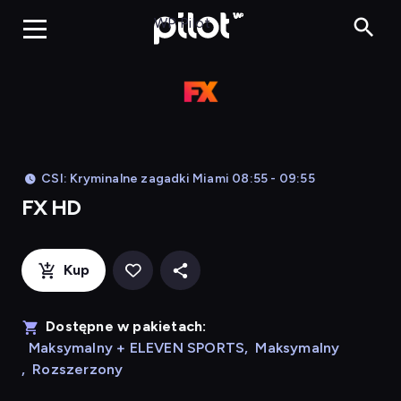
FX HD, Oglądaj w WP
WP Pilot
CSI: Kryminalne zagadki Miami 08:55 - 09:55
FX HD
Kup
Dostępne w pakietach:
Maksymalny + ELEVEN SPORTS
,
Maksymalny
,
Rozszerzony