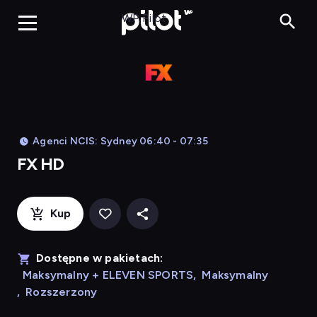
FX HD, Oglądaj w WP
WP Pilot
Agenci NCIS: Sydney 06:40 - 07:35
FX HD
Kup
Dostępne w pakietach:
Maksymalny + ELEVEN SPORTS
,
Maksymalny
,
Rozszerzony