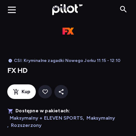
FX HD, Oglądaj w WP
WP Pilot
CSI: Kryminalne zagadki Nowego Jorku 11:15 - 12:10
FX HD
Kup
Dostępne w pakietach:
Maksymalny + ELEVEN SPORTS
,
Maksymalny
,
Rozszerzony