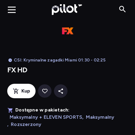
FX HD, Oglądaj w WP
WP Pilot
CSI: Kryminalne zagadki Miami 01:30 - 02:25
FX HD
Kup
Dostępne w pakietach:
Maksymalny + ELEVEN SPORTS
,
Maksymalny
,
Rozszerzony