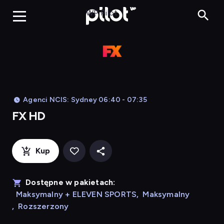
FX HD, Oglądaj w WP
WP Pilot
Agenci NCIS: Sydney 06:40 - 07:35
FX HD
Kup
Dostępne w pakietach:
Maksymalny + ELEVEN SPORTS
,
Maksymalny
,
Rozszerzony