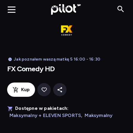
FX Comedy 
WP Pilot
Jak poznałem waszą matkę 5 16:00 - 16:30
FX Comedy HD
Kup
Dostępne w pakietach:
Maksymalny + ELEVEN SPORTS
,
Maksymalny