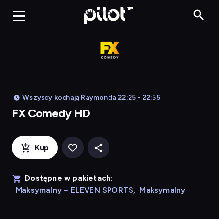
FX Comedy 
WP Pilot
Wszyscy kochają Raymonda 22:25 - 22:55
FX Comedy HD
Kup
Dostępne w pakietach:
Maksymalny + ELEVEN SPORTS
,
Maksymalny