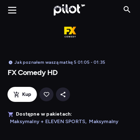
FX Comedy 
WP Pilot
Jak poznałem waszą matkę 5 01:05 - 01:35
FX Comedy HD
Kup
Dostępne w pakietach:
Maksymalny + ELEVEN SPORTS
,
Maksymalny